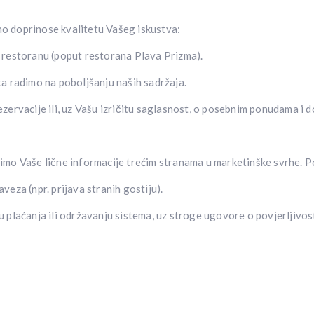
no doprinose kvalitetu Vašeg iskustva:
li restoranu (poput restorana Plava Prizma).
a radimo na poboljšanju naših sadržaja.
ervacije ili, uz Vašu izričitu saglasnost, o posebnim ponudama i 
elimo Vaše lične informacije trećim stranama u marketinške svrhe.
eza (npr. prijava stranih gostiju).
plaćanja ili održavanju sistema, uz stroge ugovore o povjerljivost