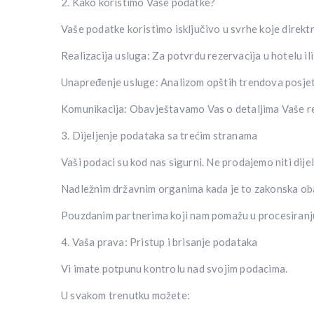
2. Kako koristimo Vaše podatke?
Vaše podatke koristimo isključivo u svrhe koje direkt
Realizacija usluga: Za potvrdu rezervacija u hotelu i
Unapređenje usluge: Analizom opštih trendova posjet
Komunikacija: Obavještavamo Vas o detaljima Vaše rez
3. Dijeljenje podataka sa trećim stranama
Vaši podaci su kod nas sigurni. Ne prodajemo niti dij
Nadležnim državnim organima kada je to zakonska obav
Pouzdanim partnerima koji nam pomažu u procesiranju 
4. Vaša prava: Pristup i brisanje podataka
Vi imate potpunu kontrolu nad svojim podacima.
U svakom trenutku možete: