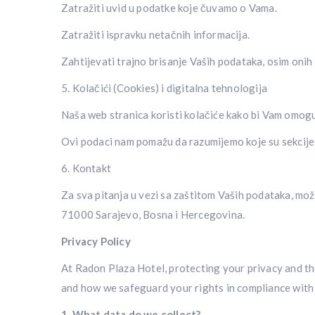
Zatražiti uvid u podatke koje čuvamo o Vama.
Zatražiti ispravku netačnih informacija.
Zahtijevati trajno brisanje Vaših podataka, osim onih 
5. Kolačići (Cookies) i digitalna tehnologija
Naša web stranica koristi kolačiće kako bi Vam omoguć
Ovi podaci nam pomažu da razumijemo koje su sekcije st
6. Kontakt
Za sva pitanja u vezi sa zaštitom Vaših podataka, mo
71000 Sarajevo, Bosna i Hercegovina.
Privacy Policy
At Radon Plaza Hotel, protecting your privacy and the 
and how we safeguard your rights in compliance with 
1. What data do we collect?