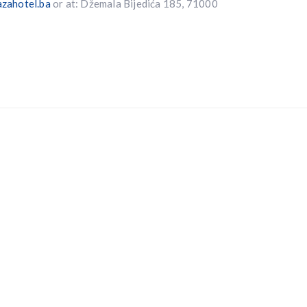
zahotel.ba
or at: Džemala Bijedića 185, 71000