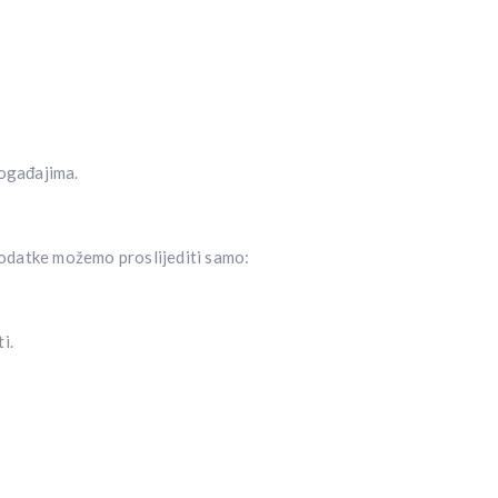
događajima.
 Podatke možemo proslijediti samo:
i.