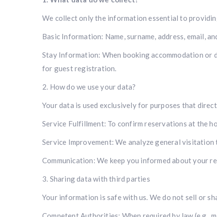
We collect only the information essential to providi
Basic Information: Name, surname, address, email, and
Stay Information: When booking accommodation or din
for guest registration.
2. How do we use your data?
Your data is used exclusively for purposes that direc
Service Fulfillment: To confirm reservations at the h
Service Improvement: We analyze general visitation tr
Communication: We keep you informed about your reser
3. Sharing data with third parties
Your information is safe with us. We do not sell or s
Competent Authorities: When required by law (e.g., m