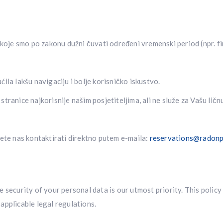
koje smo po zakonu dužni čuvati određeni vremenski period (npr. fin
ila lakšu navigaciju i bolje korisničko iskustvo.
ranice najkorisnije našim posjetiteljima, ali ne služe za Vašu ličnu
žete nas kontaktirati direktno putem e-maila:
reservations@radonp
security of your personal data is our utmost priority. This policy 
applicable legal regulations.